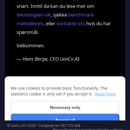
snart. Inntil da kan du lese mer om
teknologien vår
, sjekke
benchmark-
metodikken
, eller
kontakte oss
hvis du har
spørsmål.
Velkommen.
—
Hans Berge, CEO LexiCo AS
We use cookies to provide basic functionality. The
velkommen
lexico
ai-effektivitet
statistics cookie is only set if you accept it.
Read more
← Back to the blog
Necessary only
Accept all
© LexiCo AS 2026 · Company no. 937 155 344
Privacy
Terms
Services
Status
Cookie settings