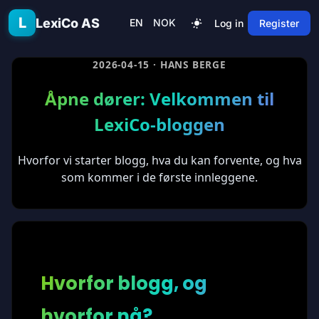
Skip to main content
L
LexiCo AS
EN
NOK
Log in
Register
2026-04-15
· HANS BERGE
Åpne dører: Velkommen til
LexiCo-bloggen
Hvorfor vi starter blogg, hva du kan forvente, og hva
som kommer i de første innleggene.
Hvorfor blogg, og
hvorfor nå?